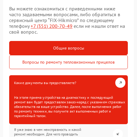
Вы можете ознакомиться с приведенными ниже
часто задаваемыми вопросами, либо обратиться в
сервисный центр “FIX-Hikmicro” по следующему
телефону
+7 (351) 200-70-49
если не нашли ответ на
свой вопрос.
Общие вопросы
Вопросы по ремонту тепловизионных прицелов
Какие документы вы предоставляете?
На этапе приема устройства на диагностику и последующий
ремонт вам будет предоставлен заказ-наряд с указанием страховых
обязательств на ваше устройство. Далее, после выполнения работ
по ремонту техники, вы получите акт выполненных работ и
гарантийный талон.
Я уже знаю в чем неисправность и какой
ремонт необходим. Для чего проводить