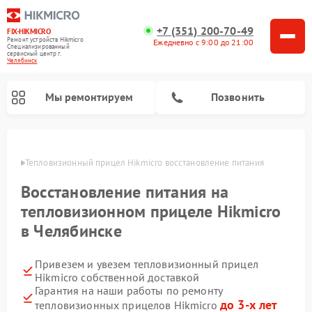
+7 (351) 200-70-49
FIX-HIKMICRO
Ремонт устройств Hikmicro
Ежедневно с 9:00 до 21:00
Специализированный
cервисный центр г.
Челябинск
Мы ремонтируем
Позвонить
инске
Тепловизионный прицел Hikmicro восстановление питания
Ремонт тепловизионных монокуляров Hikmicro
Восстановление питания на
тепловизионном прицеле Hikmicro
в Челябинске
Привезем и увезем тепловизионный прицел
Hikmicro собственной доставкой
Гарантия на наши работы по ремонту
до 3-х лет
тепловизионных прицелов Hikmicro