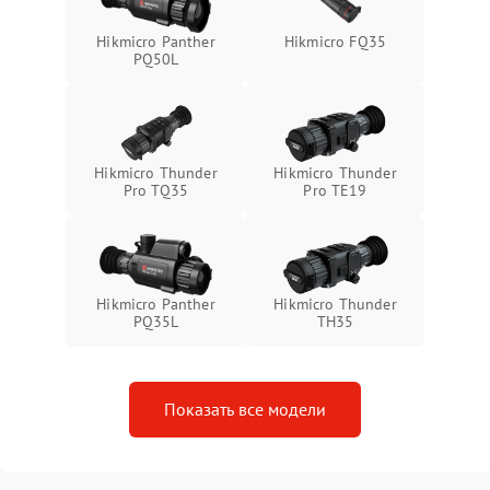
Неисправность системы
1500 ₽
Подробнее →
Hikmicro Panther
Hikmicro FQ35
защиты от перегрева
PQ50L
Поломка системы защиты
1500 ₽
Подробнее →
от перенапряжения
Hikmicro Thunder
Hikmicro Thunder
Поломка системы защиты
1500 ₽
Подробнее →
Pro TQ35
Pro TE19
от замыкания
Hikmicro Panther
Hikmicro Thunder
PQ35L
TH35
Показать все модели