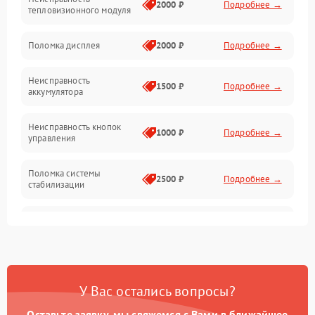
Матрица
2000 ₽
Подробнее →
тепловизионного модуля
Юстировка
Поломка дисплея
2000 ₽
Подробнее →
Механические повреждения
Неисправность
1500 ₽
Подробнее →
аккумулятора
Оптика
Неисправность кнопок
1000 ₽
Подробнее →
управления
Поломка системы
2500 ₽
Подробнее →
стабилизации
Повреждение системы
2500 ₽
Подробнее →
записи
Неисправность системы
1500 ₽
Подробнее →
Wi-Fi
У Вас остались вопросы?
Поломка системы GPS
2000 ₽
Подробнее →
Оставьте заявку, мы свяжемся с Вами в ближайшее