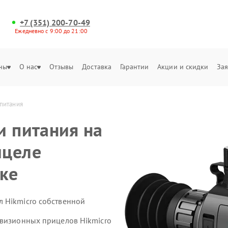
+7 (351) 200-70-49
Ежедневно с 9:00 до 21:00
ны
О нас
Отзывы
Доставка
Гарантии
Акции и скидки
Зая
питания 
и питания на
ицеле
ске
 Hikmicro собственной
овизионных прицелов Hikmicro