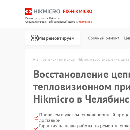
FIX-HIKMICRO
Ремонт устройств Hikmicro
Специализированный cервисный центр г.
Челябинск
Мы ремонтируем
Срочный ремонт
Це
micro в Челябинске
Тепловизионный прицел Hikmicro восстановление цепи 
Восстановление цеп
Ремонт тепловизоров Hikmicro
Ремонт тепловизионных монокуляров Hikmicro
тепловизионном пр
Hikmicro в Челябин
Привезем и увезем тепловизионный прицел
доставкой
Гарантия на наши работы по ремонту тепл