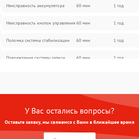
Неисправность аккумулятора
60 мин
1 год
Неисправность кнопок управления
60 мин
1 год
Поломка системы стабилизации
60 мин
1 год
Повреждение системы записи
60 мин
1 год
Неисправность системы Wi-Fi
60 мин
1 год
Поломка системы GPS
60 мин
1 год
У Вас остались вопросы?
Повреждение системы защиты от
60 мин
1 год
перегрузок
Оставьте заявку, мы свяжемся с Вами в ближайшее время
Неисправность системы
60 мин
1 год
автоматического отключения