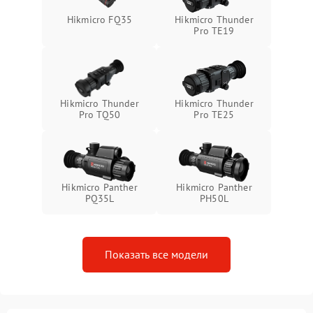
Неисправность системы
1500 ₽
Подробнее →
Hikmicro FQ35
Hikmicro Thunder
защиты от перегрева
Pro TE19
Поломка системы защиты
1500 ₽
Подробнее →
от перенапряжения
Hikmicro Thunder
Hikmicro Thunder
Поломка системы защиты
1500 ₽
Подробнее →
Pro TQ50
Pro TE25
от замыкания
Hikmicro Panther
Hikmicro Panther
PQ35L
PH50L
Показать все модели