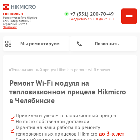
+7 (351) 200-70-49
FIX-HIKMICRO
Ремонт устройств Hikmicro
Ежедневно с 9:00 до 21:00
Специализированный
cервисный центр г.
Челябинск
Мы ремонтируем
Позвонить
инске
Тепловизионный прицел Hikmicro ремонт wi-fi модуля
Ремонт тепловизионных монокуляров Hikmicro
Ремонт Wi-Fi модуля на
тепловизионном прицеле Hikmicro
в Челябинске
Привезем и увезем тепловизионный прицел
Hikmicro собственной доставкой
Гарантия на наши работы по ремонту
до 3-х лет
тепловизионных прицелов Hikmicro
Срочный ремонт тепловизионных прицелов