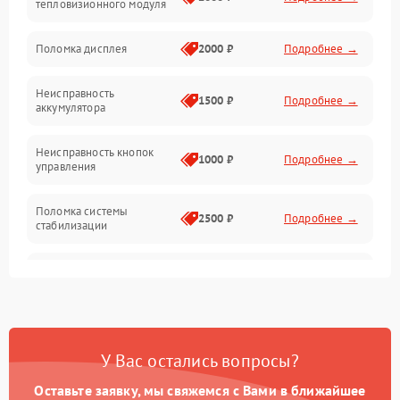
тепловизионного модуля
Юстировка
Поломка дисплея
2000 ₽
Подробнее →
Механические повреждения
Неисправность
1500 ₽
Подробнее →
аккумулятора
Оптика
Неисправность кнопок
1000 ₽
Подробнее →
управления
Поломка системы
2500 ₽
Подробнее →
стабилизации
Повреждение системы
2500 ₽
Подробнее →
записи
Неисправность системы
1500 ₽
Подробнее →
Wi-Fi
У Вас остались вопросы?
Поломка системы GPS
2000 ₽
Подробнее →
Оставьте заявку, мы свяжемся с Вами в ближайшее