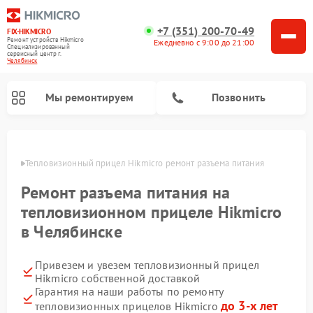
+7 (351) 200-70-49
FIX-HIKMICRO
Ремонт устройств Hikmicro
Ежедневно с 9:00 до 21:00
Специализированный
cервисный центр г.
Челябинск
Мы ремонтируем
Позвонить
инске
Тепловизионный прицел Hikmicro ремонт разъема питания
Ремонт тепловизионных монокуляров Hikmicro
Ремонт разъема питания на
тепловизионном прицеле Hikmicro
в Челябинске
Привезем и увезем тепловизионный прицел
Hikmicro собственной доставкой
Гарантия на наши работы по ремонту
до 3-х лет
тепловизионных прицелов Hikmicro