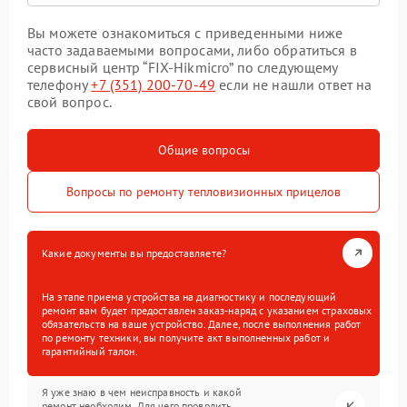
Вы можете ознакомиться с приведенными ниже
часто задаваемыми вопросами, либо обратиться в
сервисный центр “FIX-Hikmicro” по следующему
телефону
+7 (351) 200-70-49
если не нашли ответ на
свой вопрос.
Общие вопросы
Вопросы по ремонту тепловизионных прицелов
Какие документы вы предоставляете?
На этапе приема устройства на диагностику и последующий
ремонт вам будет предоставлен заказ-наряд с указанием страховых
обязательств на ваше устройство. Далее, после выполнения работ
по ремонту техники, вы получите акт выполненных работ и
гарантийный талон.
Я уже знаю в чем неисправность и какой
ремонт необходим. Для чего проводить