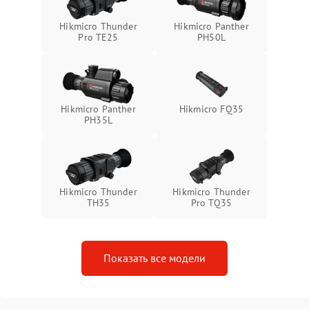
Неисправность системы
1500 ₽
Подробнее →
Hikmicro Thunder
Hikmicro Panther
защиты от перегрева
Pro TE25
PH50L
Поломка системы защиты
1500 ₽
Подробнее →
от перенапряжения
Hikmicro Panther
Hikmicro FQ35
Поломка системы защиты
1500 ₽
Подробнее →
PH35L
от замыкания
Hikmicro Thunder
Hikmicro Thunder
TH35
Pro TQ35
Показать все модели