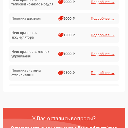
Матрица
2000 ₽
Подробнее →
тепловизионного модуля
Юстировка
Поломка дисплея
2000 ₽
Подробнее →
Механические повреждения
Неисправность
1500 ₽
Подробнее →
аккумулятора
Оптика
Неисправность кнопок
1000 ₽
Подробнее →
управления
Поломка системы
2500 ₽
Подробнее →
стабилизации
Повреждение системы
2500 ₽
Подробнее →
записи
Неисправность системы
1500 ₽
Подробнее →
Wi-Fi
У Вас остались вопросы?
Поломка системы GPS
2000 ₽
Подробнее →
Оставьте заявку, мы свяжемся с Вами в ближайшее