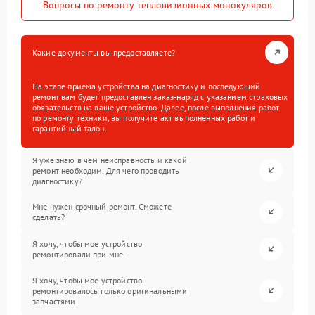
Вопросы по ремонту тепловизионных монокуляров
Какие документы вы предоставляете?
На этапе приема устройства на диагностику и последующий
ремонт вам будет предоставлен заказ-наряд с указанием страховых
обязательств на ваше устройство. Далее, после выполнения работ
по ремонту техники, вы получите акт выполненных работ и
гарантийный талон.
Я уже знаю в чем неисправность и какой
ремонт необходим. Для чего проводить
диагностику?
Мне нужен срочный ремонт. Сможете
сделать?
Я хочу, чтобы мое устройство
ремонтировали при мне.
Я хочу, чтобы мое устройство
ремонтировалось только оригинальными
запчастями.