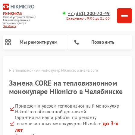
+7 (351) 200-70-49
FIX-HIKMICRO
Ремонт устройств Hikmicro
Ежедневно с 9:00 до 21:00
Специализированный
cервисный центр г.
Челябинск
Мы ремонтируем
Позвонить
инске
Тепловизионный монокуляр Hikmicro замена core
Ремонт тепловизионных прицелов Hikmicro
Замена CORE на тепловизионном
монокуляре Hikmicro в Челябинске
Привезем и увезем тепловизионный монокуляр
Hikmicro собственной доставкой
Гарантия на наши работы по ремонту
до 3-х
тепловизионных монокуляров Hikmicro
лет