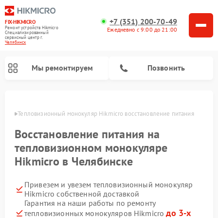
+7 (351) 200-70-49
FIX-HIKMICRO
Ремонт устройств Hikmicro
Ежедневно с 9:00 до 21:00
Специализированный
cервисный центр г.
Челябинск
Мы ремонтируем
Позвонить
инске
Тепловизионный монокуляр Hikmicro восстановление питания
Ремонт тепловизионных прицелов Hikmicro
Восстановление питания на
тепловизионном монокуляре
Hikmicro в Челябинске
Привезем и увезем тепловизионный монокуляр
Hikmicro собственной доставкой
Гарантия на наши работы по ремонту
до 3-х
тепловизионных монокуляров Hikmicro