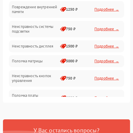
Повреждение внутренней
Матрица
1250 ₽
Подробнее →
памяти
Прочие неисправности
Неисправность системы
750 ₽
Подробнее →
подсветки
Неисправность фокусировки и оптики
Неисправность дисплея
1500 ₽
Подробнее →
Механические повреждения
Поломка матрицы
5000 ₽
Подробнее →
Неисправность питания
Неисправность кнопок
750 ₽
Подробнее →
управления
Оптика
Поломка платы
2000 ₽
Подробнее →
управления
Повреждение
750 ₽
Подробнее →
аккумулятора
У Вас остались вопросы?