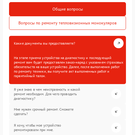
Общие вопросы
Вопросы по ремонту тепловизионных монокуляров
Какие документы вы предоставляете?
На этапе приема устройства на диагностику и последующий
ремонт вам будет предоставлен заказ-наряд с указанием страховых
обязательств на ваше устройство. Далее, после выполнения работ
по ремонту техники, вы получите акт выполненных работ и
гарантийный талон.
Я уже знаю в чем неисправность и какой
ремонт необходим. Для чего проводить
диагностику?
Мне нужен срочный ремонт. Сможете
сделать?
Я хочу, чтобы мое устройство
ремонтировали при мне.