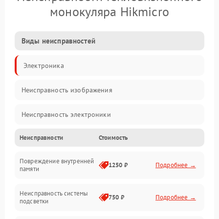
монокуляра Hikmicro
Виды неисправностей
Электроника
Неисправность изображения
Неисправность электроники
Неисправности
Стоимость
Электропитание
Повреждение внутренней
Матрица
1250 ₽
Подробнее →
памяти
Прочие неисправности
Неисправность системы
750 ₽
Подробнее →
подсветки
Неисправность фокусировки и оптики