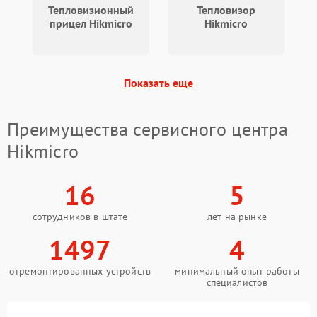
1250 ₽
Подробнее →
термодатчика
Тепловизионный
Тепловизор
прицел Hikmicro
Hikmicro
Повреждение проводов
750 ₽
Подробнее →
Неисправность системы
Показать еще
1500 ₽
Подробнее →
стабилизации
Преимущества сервисного центра
Поломка процессора
2500 ₽
Подробнее →
Hikmicro
Неисправность системы
1500 ₽
Подробнее →
записи (если есть)
16
5
сотрудников в штате
лет на рынке
1497
4
отремонтированных устройств
минимальный опыт работы
специалистов