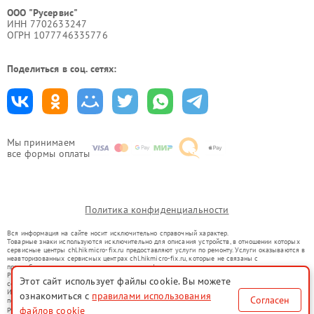
ООО "Русервис"
ИНН 7702633247
ОГРН 1077746335776
Поделиться в соц. сетях:
Мы принимаем
все формы оплаты
Политика конфиденциальности
Вся информация на сайте носит исключительно справочный характер.
Товарные знаки используются исключительно для описания устройств, в отношении которых
сервисные центры chl.hikmicro-fix.ru предоставляют услуги по ремонту. Услуги оказываются в
неавторизованных сервисных центрах chl.hikmicro-fix.ru, которые не связаны с
правообладателями товарных знаков или их официальными представителями.
Ремонт осуществляется для устройств, уже введенных в гражданский оборот в соответствии
Этот сайт использует файлы cookie. Вы можете
со статьей 1487 ГК РФ.
Использование товарных знаков не преследует цели индивидуализации услуг или введения
ознакомиться с
правилами использования
Согласен
потребителей в заблуждение, а служит для информирования о предоставляемых услугах по
файлов cookie
ремонту техники указанных брендов.