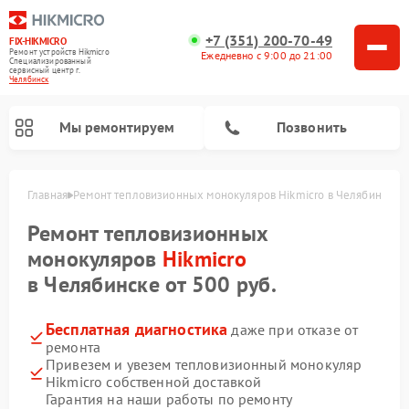
+7 (351) 200-70-49
FIX-HIKMICRO
Ремонт устройств Hikmicro
Ежедневно с 9:00 до 21:00
Специализированный
cервисный центр г.
Челябинск
Мы ремонтируем
Позвонить
Главная
Ремонт тепловизионных монокуляров Hikmicro в Челябинске
Ремонт тепловизионных прицелов Hikmicro
Ремонт тепловизионных
монокуляров
Hikmicro
в Челябинске от 500 руб.
Бесплатная диагностика
даже при отказе от
ремонта
Привезем и увезем тепловизионный монокуляр
Hikmicro собственной доставкой
Гарантия на наши работы по ремонту