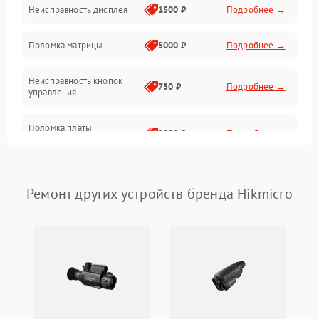
Неисправность дисплея
1500 ₽
Подробнее →
Механические повреждения
Поломка матрицы
5000 ₽
Подробнее →
Неисправность питания
Неисправность кнопок
750 ₽
Подробнее →
управления
Оптика
Поломка платы
2000 ₽
Подробнее →
управления
Повреждение
750 ₽
Подробнее →
аккумулятора
Ремонт других устройств бренда Hikmicro
Неисправность зарядного
500 ₽
Подробнее →
устройства
Поломка разъема для
500 ₽
Подробнее →
зарядки
Неисправность