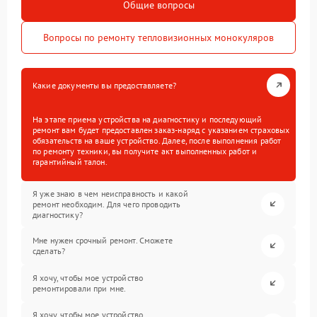
Общие вопросы
Вопросы по ремонту тепловизионных монокуляров
Какие документы вы предоставляете?
На этапе приема устройства на диагностику и последующий
ремонт вам будет предоставлен заказ-наряд с указанием страховых
обязательств на ваше устройство. Далее, после выполнения работ
по ремонту техники, вы получите акт выполненных работ и
гарантийный талон.
Я уже знаю в чем неисправность и какой
ремонт необходим. Для чего проводить
диагностику?
Мне нужен срочный ремонт. Сможете
сделать?
Я хочу, чтобы мое устройство
ремонтировали при мне.
Я хочу, чтобы мое устройство