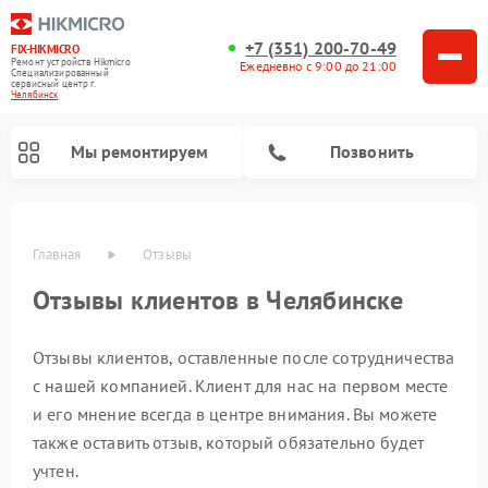
+7 (351) 200-70-49
FIX-HIKMICRO
Ремонт устройств Hikmicro
Ежедневно с 9:00 до 21:00
Специализированный
cервисный центр г.
Челябинск
Мы ремонтируем
Позвонить
Главная
Отзывы
Отзывы клиентов в Челябинске
Ремонт тепловизионных монокуляров Hikmicro
Ремонт тепловизионных прицелов Hikmicro
Отзывы клиентов, оставленные после сотрудничества
с нашей компанией. Клиент для нас на первом месте
и его мнение всегда в центре внимания. Вы можете
также оставить отзыв, который обязательно будет
учтен.